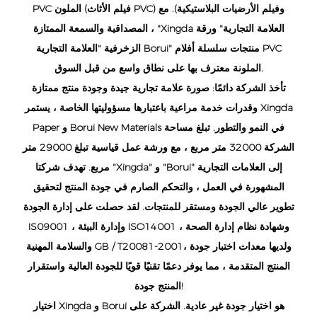
PVC الملون (فيلم الأثاث PVC) وفيلم الأرضيات البلاستيكية). مع
المصداقية والسمعة الممتازة ، "Xingda العلامة التجارية" ورقة
الزخرفية "العلامة التجارية Borui" منتجات سلسلة أفلام PVC
الملونة معترف بها على نطاق واسع من قبل السوق.
تأخذ الشركة دائمًا: صورة علامة تجارية جيدة وجودة منتج ممتازة
وقدرات خدمة مراعية باعتبارها مسؤوليتها الخاصة ، يستمر Xingda
Paper و Borui New Materials في النمو والتطور. تبلغ مساحة
الشركة 32000 متر مربع ، مع ورشة عمل قياسية تبلغ 29000 متر
مربع. تهدف شركتا "Xingda" و "Borui" إلى العلامات التجارية
المشهورة في العمل ، والتحكم الصارم في جودة المنتج لتحقيق
تطوير عالي الجودة ومستقر للمنتجات. لقد حصلت على إدارة الجودة
IS09001 ، وإدارة البيئة ISO14001 ، وشهادة نظام إدارة الصحة
والسلامة المهنية GB / T20081-2001، ولديها معدات اختبار جودة
المنتج المتقدمة ، مما يوفر دعمًا تقنيًا قويًا للجودة العالية واستقرار
المنتج جودة!
اختيار Xingda و Borui هو اختيار جودة غير عادية. الشركة على