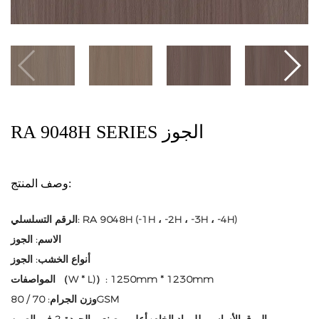
RA 9048H SERIES الجوز
وصف المنتج:
الرقم التسلسلي: RA 9048H (-1H ، -2H ، -3H ، -4H)
الاسم: الجوز
أنواع الخشب: الجوز
المواصفات （W * L)）: 1250mm * 1230mm
وزن الجرام: 70 / 80GSM
الورق الأساسي للمواد الخام: أعلى مصنعي الجودة 2 في الصين