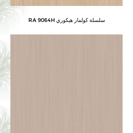
RA 9064H سلسلة كولمار هيكوري