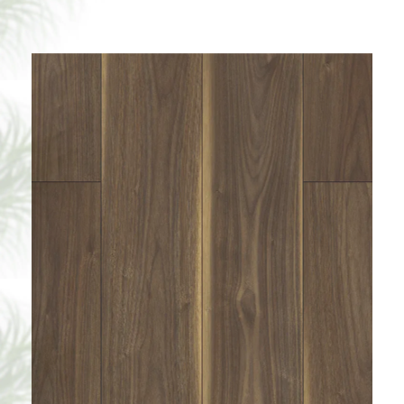
BORUI 88103L GRAZ WALNUT PVC
DECOR FILM FOR SPC / LVT / WPC