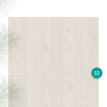
BORUI 81001XL EUCALYPTUS PVC
DECOR FILM FOR SPC / LVT / WPC
الأرضيات-معرض