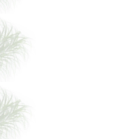
BORUI 68032L BRAGA CarPET PVC
DECOR FILM FOR SPC / LVT / WPC