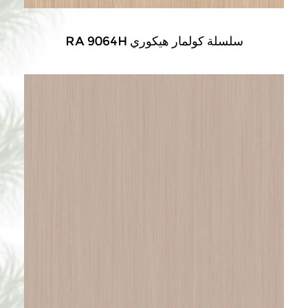
RA 9064H سلسلة كولمار هيكوري