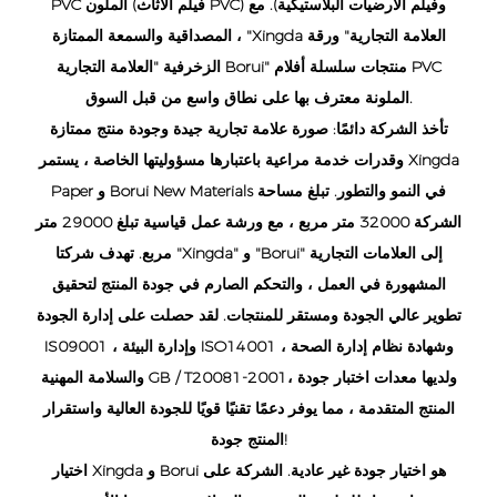
PVC الملون (فيلم الأثاث PVC) وفيلم الأرضيات البلاستيكية). مع
المصداقية والسمعة الممتازة ، "Xingda العلامة التجارية" ورقة
الزخرفية "العلامة التجارية Borui" منتجات سلسلة أفلام PVC
الملونة معترف بها على نطاق واسع من قبل السوق.
تأخذ الشركة دائمًا: صورة علامة تجارية جيدة وجودة منتج ممتازة
وقدرات خدمة مراعية باعتبارها مسؤوليتها الخاصة ، يستمر Xingda
Paper و Borui New Materials في النمو والتطور. تبلغ مساحة
الشركة 32000 متر مربع ، مع ورشة عمل قياسية تبلغ 29000 متر
مربع. تهدف شركتا "Xingda" و "Borui" إلى العلامات التجارية
المشهورة في العمل ، والتحكم الصارم في جودة المنتج لتحقيق
تطوير عالي الجودة ومستقر للمنتجات. لقد حصلت على إدارة الجودة
IS09001 ، وإدارة البيئة ISO14001 ، وشهادة نظام إدارة الصحة
والسلامة المهنية GB / T20081-2001، ولديها معدات اختبار جودة
المنتج المتقدمة ، مما يوفر دعمًا تقنيًا قويًا للجودة العالية واستقرار
المنتج جودة!
اختيار Xingda و Borui هو اختيار جودة غير عادية. الشركة على