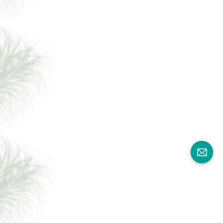
الأرضيات-معرض