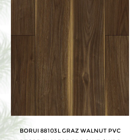
BORUI 88103L GRAZ WALNUT PVC
DECOR FILM FOR SPC / LVT / WPC