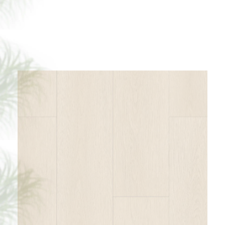
BORUI 88109L PORTO OAK PVC
DECOR FILM FOR SPC / LVT / WPC
الأرضيات-معرض