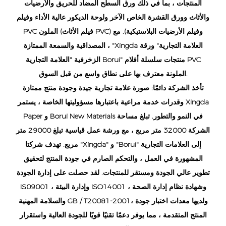
المنتجات ، بما في ذلك ورق السطح المضاد للحريق والأرضيات
والأثاث وورق القشرة الخاص الآخر ولوحة الديكور عالية الأداء وفيلم
PVC الملون (فيلم الأثاث PVC) وفيلم الأرضيات البلاستيكية). مع
المصداقية والسمعة الممتازة ، "Xingda العلامة التجارية" ورقة
الزخرفية "العلامة التجارية Borui" منتجات سلسلة أفلام PVC
الملونة معترف بها على نطاق واسع من قبل السوق.
تأخذ الشركة دائمًا: صورة علامة تجارية جيدة وجودة منتج ممتازة
وقدرات خدمة مراعية باعتبارها مسؤوليتها الخاصة ، يستمر Xingda
Paper و Borui New Materials في النمو والتطور. تبلغ مساحة
الشركة 32000 متر مربع ، مع ورشة عمل قياسية تبلغ 29000 متر
مربع. تهدف شركتا "Xingda" و "Borui" إلى العلامات التجارية
المشهورة في العمل ، والتحكم الصارم في جودة المنتج لتحقيق
تطوير عالي الجودة ومستقر للمنتجات. لقد حصلت على إدارة الجودة
IS09001 ، وإدارة البيئة ISO14001 ، وشهادة نظام إدارة الصحة
والسلامة المهنية GB / T20081-2001، ولديها معدات اختبار جودة
المنتج المتقدمة ، مما يوفر دعمًا تقنيًا قويًا للجودة العالية واستقرار