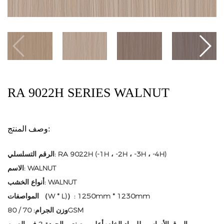
RA 9022H SERIES WALNUT
وصف المنتج:
الرقم التسلسلي: RA 9022H (-1H ، -2H ، -3H ، -4H)
الاسم: WALNUT
أنواع الخشب: WALNUT
المواصفات （W * L)）: 1250mm * 1230mm
وزن الجرام: 70 / 80GSM
الورق الأساسي للمواد الخام: أعلى مصنعي الجودة 2 في الصين