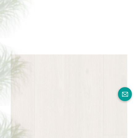
BORUI 81001XL EUCALYPTUS PVC
DECOR FILM FOR SPC / LVT / WPC
الأرضيات-معرض