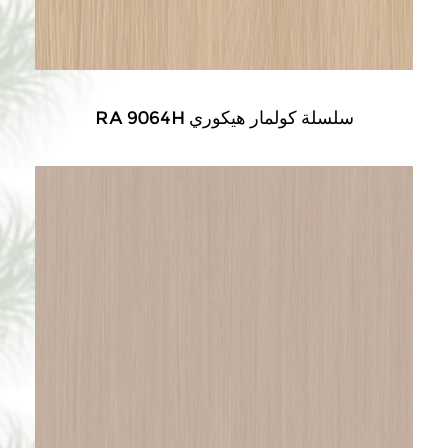
RA 9064H سلسلة كولمار هيكوري