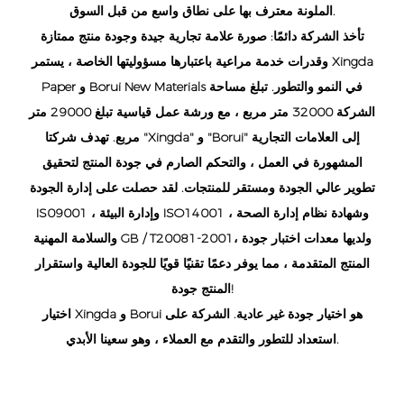
الملونة معترف بها على نطاق واسع من قبل السوق.
تأخذ الشركة دائمًا: صورة علامة تجارية جيدة وجودة منتج ممتازة
وقدرات خدمة مراعية باعتبارها مسؤوليتها الخاصة ، يستمر Xingda
Paper و Borui New Materials في النمو والتطور. تبلغ مساحة
الشركة 32000 متر مربع ، مع ورشة عمل قياسية تبلغ 29000 متر
مربع. تهدف شركتا "Xingda" و "Borui" إلى العلامات التجارية
المشهورة في العمل ، والتحكم الصارم في جودة المنتج لتحقيق
تطوير عالي الجودة ومستقر للمنتجات. لقد حصلت على إدارة الجودة
IS09001 ، وإدارة البيئة ISO14001 ، وشهادة نظام إدارة الصحة
والسلامة المهنية GB / T20081-2001، ولديها معدات اختبار جودة
المنتج المتقدمة ، مما يوفر دعمًا تقنيًا قويًا للجودة العالية واستقرار
المنتج جودة!
اختيار Xingda و Borui هو اختيار جودة غير عادية. الشركة على
استعداد للتطور والتقدم مع العملاء ، وهو سعينا الأبدي.