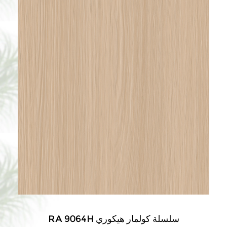
RA 9064H سلسلة كولمار هيكوري