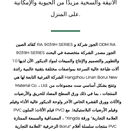
الأنيقة والسخية مزيدًا من الحيوية والإمكانية
على المنزل.
ODM RA
و
الصين RA 9039H SERIES الجوز شركة
كقائد
9039H SERIES الجوز مصدر
, الشركة متخصصة في البحث
والتطوير والتصميم والإنتاج والمبيعات لمواد الديكور. الآن لديها 10
آلات طباعة عالية السرعة بمواصفات مختلفة بتقنية عالمية رائدة.
الشركة الفرعية التابعة لها هي Hangzhou Linan Borui New
Material Co. ، Ltd. وتنتج بشكل أساسي ست مجموعات من
المنتجات ، بما في ذلك ورق السطح المضاد للحريق والأرضيات
والأثاث وورق القشرة الخاص الآخر ولوحة الديكور عالية الأداء وفيلم
PVC الملون (فيلم الأثاث PVC) وفيلم الأرضيات البلاستيكية). مع
المصداقية والسمعة الممتازة ، "Xingda العلامة التجارية" ورقة
الزخرفية "العلامة التجارية Borui" منتجات سلسلة أفلام PVC