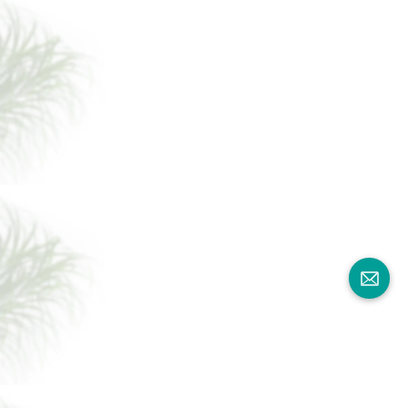
BORUI 88109L PORTO OAK PVC
DECOR FILM FOR SPC / LVT / WPC
الأرضيات-معرض