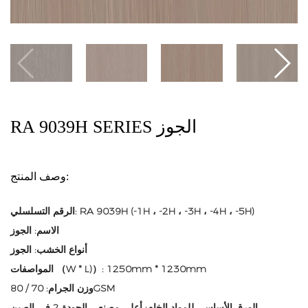
RA 9039H SERIES الجوز
وصف المنتج:
الرقم التسلسلي: RA 9039H (-1H ، -2H ، -3H ، -4H ، -5H)
الاسم: الجوز
أنواع الخشب: الجوز
المواصفات （W * L)）: 1250mm * 1230mm
وزن الجرام: 70 / 80GSM
الورق الأساسي للمواد الخام: أعلى مصنعي الجودة 2 في الصين